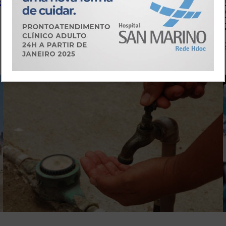
s
Mortes por acidentes caem 12,5% no Ceará
em um ano
21 de junho de 2017