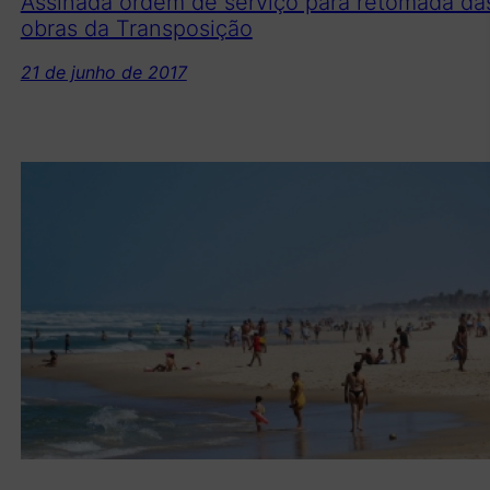
Assinada ordem de serviço para retomada da
obras da Transposição
21 de junho de 2017