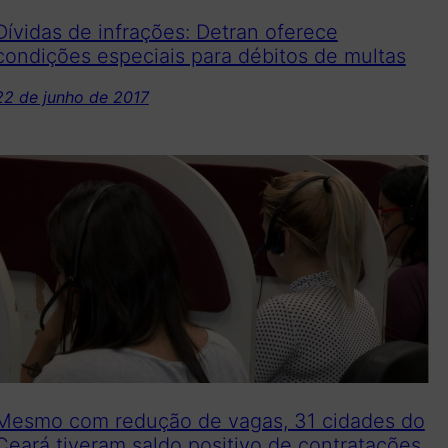
Dívidas de infrações: Detran oferece
condições especiais para débitos de multas
22 de junho de 2017
Mesmo com redução de vagas, 31 cidades do
Ceará tiveram saldo positivo de contratações