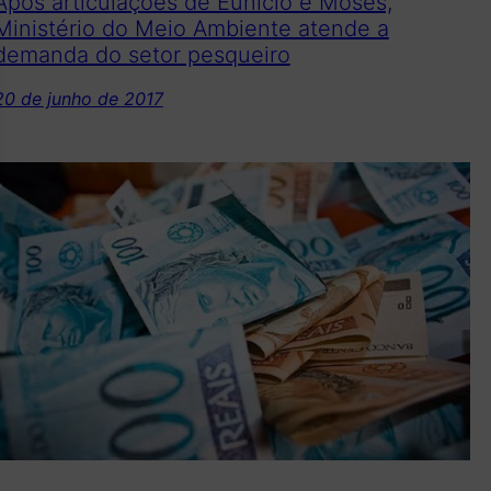
Após articulações de Eunício e Moses,
Ministério do Meio Ambiente atende a
demanda do setor pesqueiro
20 de junho de 2017