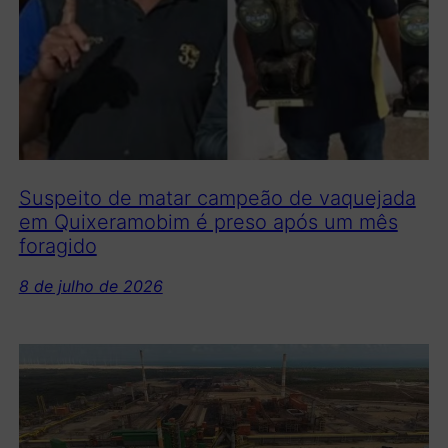
Suspeito de matar campeão de vaquejada
em Quixeramobim é preso após um mês
foragido
8 de julho de 2026