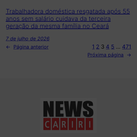
Trabalhadora doméstica resgatada após 55
anos sem salário cuidava da terceira
geração da mesma família no Ceará
7 de julho de 2026
1
2
3
4
5
…
471
←
Página anterior
Próxima página
→