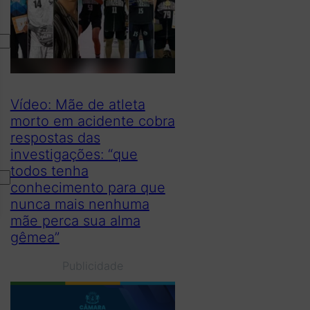
Vídeo: Mãe de atleta
morto em acidente cobra
respostas das
investigações: “que
todos tenha
conhecimento para que
nunca mais nenhuma
mãe perca sua alma
gêmea”
Publicidade