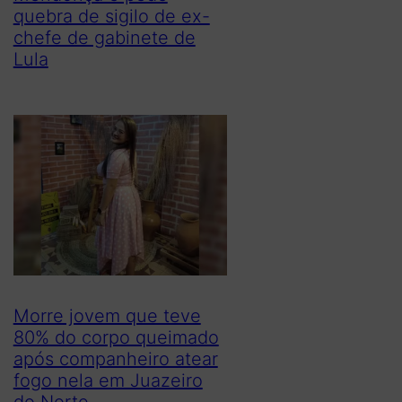
quebra de sigilo de ex-
chefe de gabinete de
Lula
Morre jovem que teve
80% do corpo queimado
após companheiro atear
fogo nela em Juazeiro
do Norte