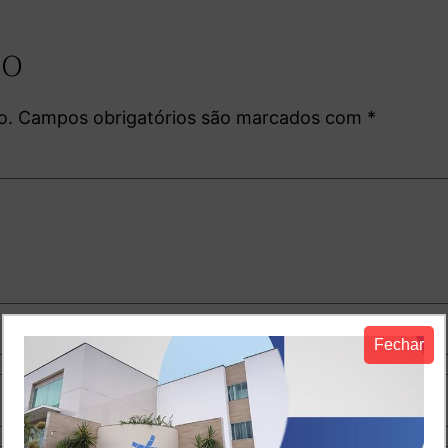
io
o.
Campos obrigatórios são marcados com
*
Fechar