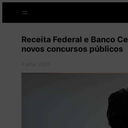
Pular
para
o
conteúdo
Receita Federal e Banco Ce
novos concursos públicos
6 julho, 2026