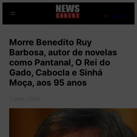
Pular
para
Ao Vivo
o
Publicidade
conteúdo
Morre Benedito Ruy
Barbosa, autor de novelas
como Pantanal, O Rei do
Gado, Cabocla e Sinhá
Moça, aos 95 anos
7 julho, 2026