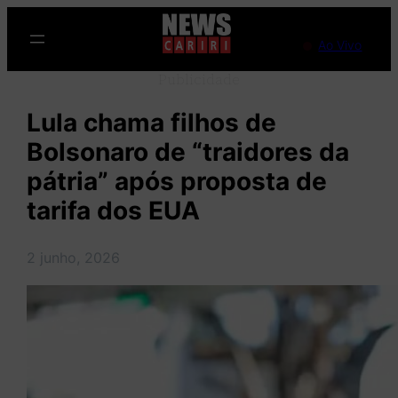
Pular
para
Ao Vivo
o
Publicidade
conteúdo
Lula chama filhos de
Bolsonaro de “traidores da
pátria” após proposta de
tarifa dos EUA
2 junho, 2026