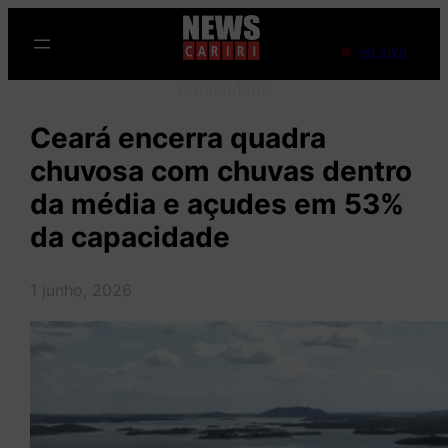
Pular
para
Ao Vivo
o
Publicidade
conteúdo
Ceará encerra quadra
chuvosa com chuvas dentro
da média e açudes em 53%
da capacidade
1 junho, 2026