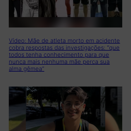
Vídeo: Mãe de atleta morto em acidente
cobra respostas das investigações: “que
todos tenha conhecimento para que
nunca mais nenhuma mãe perca sua
alma gêmea”