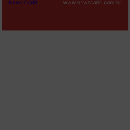
News Cariri
www.newscariri.com.br