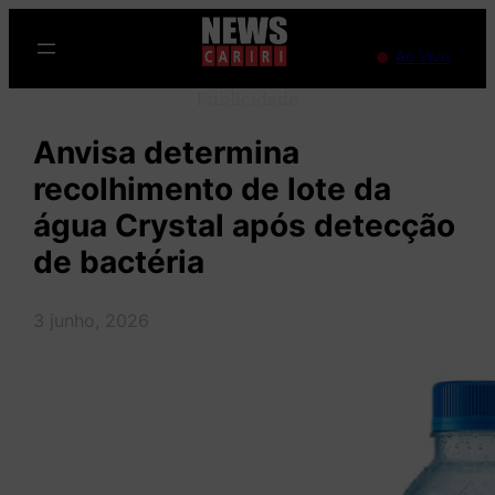
Pular
para
Ao Vivo
o
Publicidade
conteúdo
Anvisa determina
recolhimento de lote da
água Crystal após detecção
de bactéria
3 junho, 2026