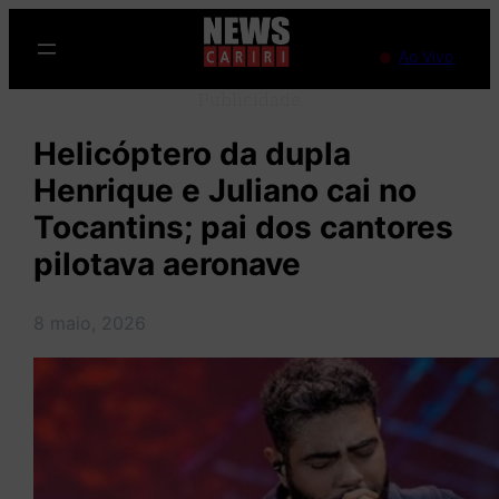
Pular
para
Ao Vivo
o
Publicidade
conteúdo
Helicóptero da dupla
Henrique e Juliano cai no
Tocantins; pai dos cantores
pilotava aeronave
8 maio, 2026