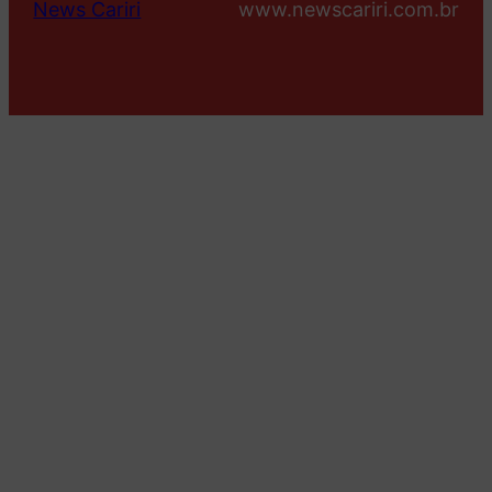
News Cariri
www.newscariri.com.br