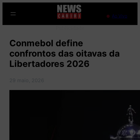
Pular
para
Ao Vivo
o
Publicidade
conteúdo
Conmebol define
confrontos das oitavas da
Libertadores 2026
29 maio, 2026