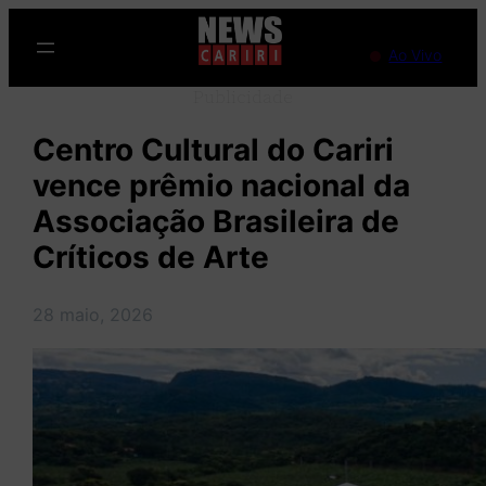
Pular
para
Ao Vivo
o
Publicidade
conteúdo
Centro Cultural do Cariri
vence prêmio nacional da
Associação Brasileira de
Críticos de Arte
28 maio, 2026