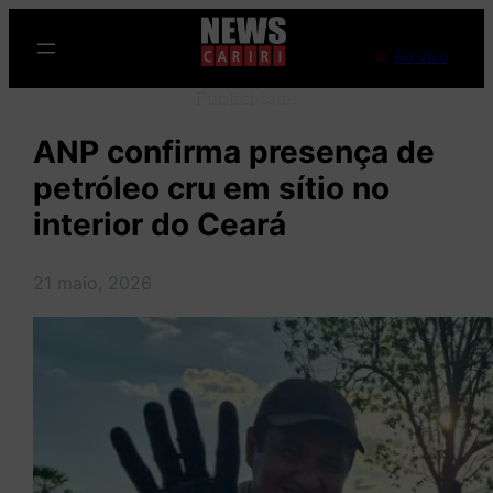
Pular
para
Ao Vivo
o
Publicidade
conteúdo
ANP confirma presença de
petróleo cru em sítio no
interior do Ceará
21 maio, 2026