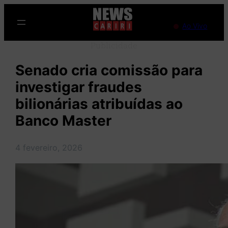
Pular
para
Ao Vivo
o
Publicidade
conteúdo
Senado cria comissão para
investigar fraudes
bilionárias atribuídas ao
Banco Master
4 fevereiro, 2026