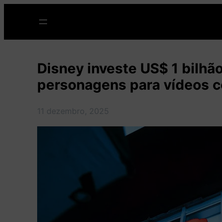
Pular
para
o
conteúdo
Disney investe US$ 1 bilhã
personagens para vídeos 
11 dezembro, 2025