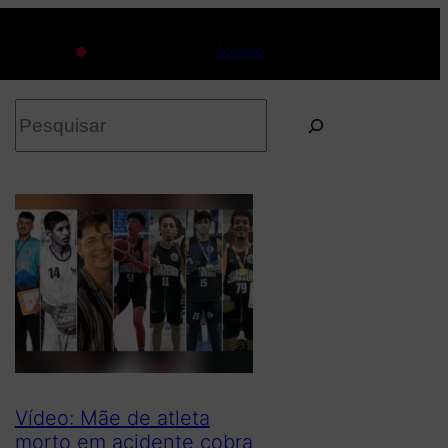
Ao Vivo
P
e
s
q
u
i
s
a
r
Vídeo: Mãe de atleta
morto em acidente cobra