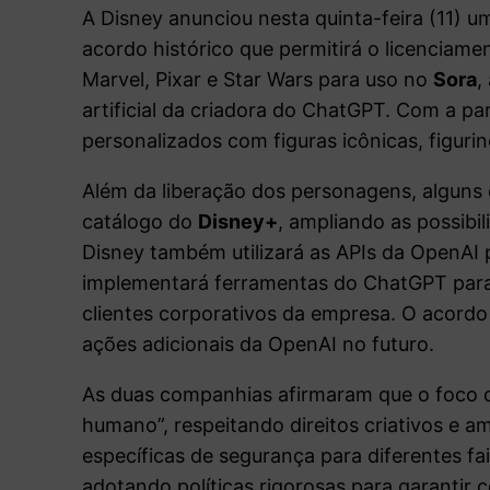
A Disney anunciou nesta quinta-feira (11) 
acordo histórico que permitirá o licenciam
Marvel, Pixar e Star Wars para uso no
Sora
,
artificial da criadora do ChatGPT. Com a pa
personalizados com figuras icônicas, figurin
Além da liberação dos personagens, alguns 
catálogo do
Disney+
, ampliando as possibi
Disney também utilizará as APIs da OpenAI 
implementará ferramentas do ChatGPT para
clientes corporativos da empresa. O acordo
ações adicionais da OpenAI no futuro.
As duas companhias afirmaram que o foco d
humano”, respeitando direitos criativos e a
específicas de segurança para diferentes fa
adotando políticas rigorosas para garantir 