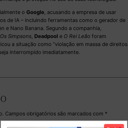
cialmente o
Google
, acusando a empresa de usar
os de IA – incluindo ferramentas como o gerador de
gen e Nano Banana. Segundo a companhia,
,
Os Simpsons
,
Deadpool
e
O Rei Leão
foram
ficou a situação como “violação em massa de direitos
 seja interrompido imediatamente.
io
o.
Campos obrigatórios são marcados com
*