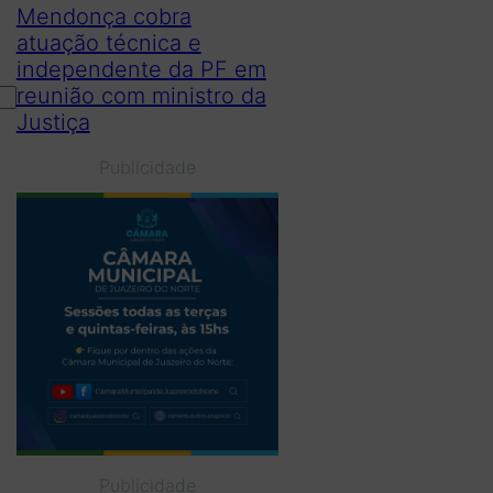
Mendonça cobra
atuação técnica e
independente da PF em
reunião com ministro da
Justiça
Publicidade
Publicidade