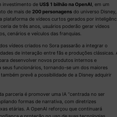
um investimento de
US$ 1 bilhão na OpenAI
, em um
ento de mais de
200 personagens
do universo Disney,
 a plataforma de vídeos curtos gerados por inteligênc
rceria de três anos, usuários poderão gerar vídeos
os, cenários e veículos das franquias.
dos vídeos criados no Sora passarão a integrar o
lidades de interação entre fãs e produções clássicas. 
para desenvolver novos produtos internos e
 seus funcionários, tornando-se um dos maiores
 também prevê a possibilidade de a Disney adquirir
a parceria é promover uma IA “centrada no ser
mpliando formas de narrativa, com diretrizes
ixas etárias. A OpenAI reforçou que continuará
confiança e proteção no uso de suas tecnologias.