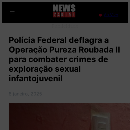
Pular
para
Ao Vivo
o
Publicidade
conteúdo
Polícia Federal deflagra a
Operação Pureza Roubada II
para combater crimes de
exploração sexual
infantojuvenil
8 janeiro, 2025