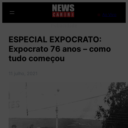
Pular
para
Ao Vivo
o
Publicidade
conteúdo
ESPECIAL EXPOCRATO:
Expocrato 76 anos – como
tudo começou
11 julho, 2021