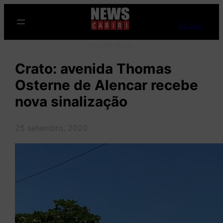
Pular
para
Ao Vivo
o
Publicidade
conteúdo
Crato: avenida Thomas
Osterne de Alencar recebe
nova sinalização
25 setembro, 2020