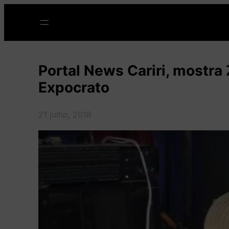
Pular
para
o
conteúdo
Portal News Cariri, mostra 
Expocrato
21 julho, 2018