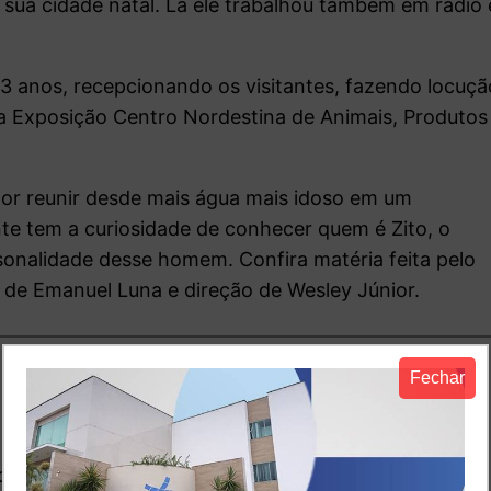
sua cidade natal. Lá ele trabalhou também em rádio 
13 anos, recepcionando os visitantes, fazendo locuçã
a Exposição Centro Nordestina de Animais, Produtos
, por reunir desde mais água mais idoso em um
nte tem a curiosidade de conhecer quem é Zito, o
onalidade desse homem. Confira matéria feita pelo
 de Emanuel Luna e direção de Wesley Júnior.
Fechar
io
o.
Campos obrigatórios são marcados com
*