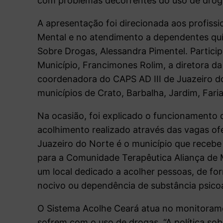
com problemas decorrentes do uso de drog
A apresentação foi direcionada aos profissi
Mental e no atendimento a dependentes quím
Sobre Drogas, Alessandra Pimentel. Partici
Município, Francimones Rolim, a diretora da
coordenadora do CAPS AD III de Juazeiro d
municípios de Crato, Barbalha, Jardim, Faria
Na ocasião, foi explicado o funcionamento
acolhimento realizado através das vagas o
Juazeiro do Norte é o município que recebe
para a Comunidade Terapêutica Aliança de M
um local dedicado a acolher pessoas, de fo
nocivo ou dependência de substância psicoat
O Sistema Acolhe Ceará atua no monitoram
sofrem com o uso de drogas. “A política so