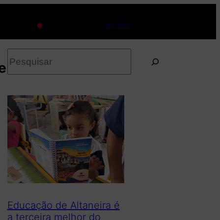
Ao Vivo
P
e
e
s
q
u
i
s
a
r
Educação de Altaneira é
a terceira melhor do