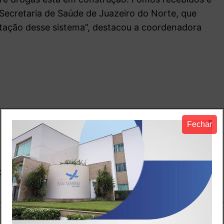
Secretaria de Saúde de Juazeiro do Norte, que
ntação desse sistema”, destacou a coordenadora
Fechar
io
o.
Campos obrigatórios são marcados com
*