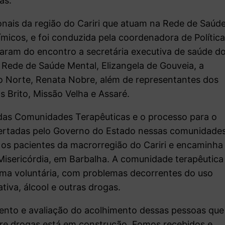
as.
onais da região do Cariri que atuam na Rede de Saúd
icos, e foi conduzida pela coordenadora de Polític
param do encontro a secretária executiva de saúde d
 Rede de Saúde Mental, Elizangela de Gouveia, a
o Norte, Renata Nobre, além de representantes dos
s Brito, Missão Velha e Assaré.
 das Comunidades Terapêuticas e o processo para o
fertadas pelo Governo do Estado nessas comunidades
 os pacientes da macrorregião do Cariri e encaminha
isericórdia, em Barbalha. A comunidade terapêutica
rma voluntária, com problemas decorrentes do uso
iva, álcool e outras drogas.
ento e avaliação do acolhimento dessas pessoas que
bre drogas está em construção. Fomos recebidos e