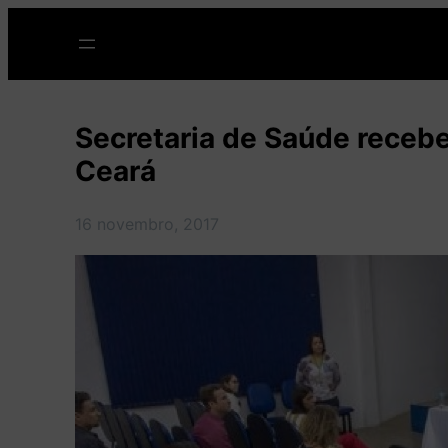
Pular
para
o
conteúdo
Secretaria de Saúde receb
Ceará
16 novembro, 2017