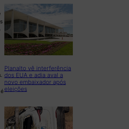
e
as
o
Planalto vê interferência
dos EUA e adia aval a
.
novo embaixador após
eleições
 é