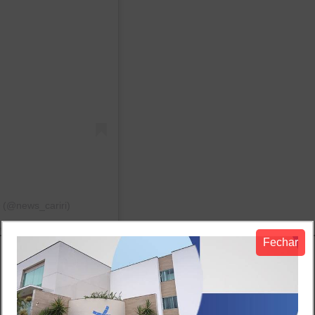
️ (@news_cariri)
Fechar
io