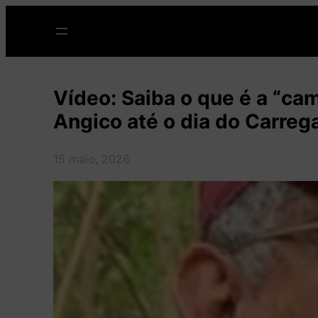
Pular
para
o
conteúdo
Vídeo: Saiba o que é a “ca
Angico até o dia do Carre
15 maio, 2026