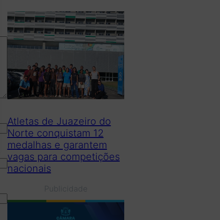
Atletas de Juazeiro do
Norte conquistam 12
medalhas e garantem
vagas para competições
nacionais
Publicidade