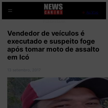
Pular
para
Ao Vivo
o
Publicidade
conteúdo
Vendedor de veículos é
executado e suspeito foge
após tomar moto de assalto
em Icó
13 setembro, 2017