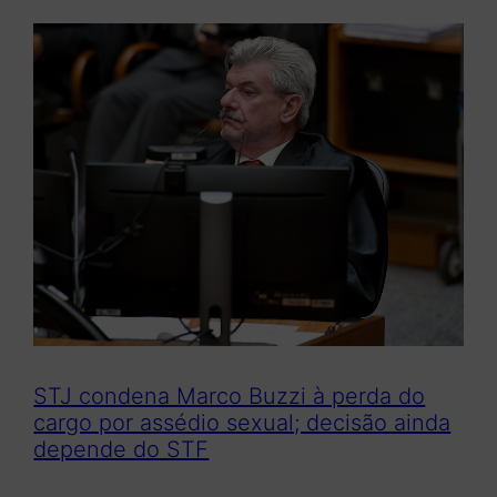
q
u
i
s
a
r
STJ condena Marco Buzzi à perda do
cargo por assédio sexual; decisão ainda
depende do STF