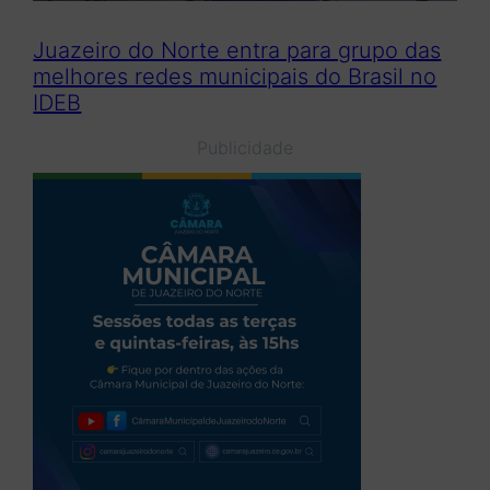
Juazeiro do Norte entra para grupo das
melhores redes municipais do Brasil no
IDEB
Publicidade