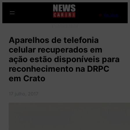
Pular
para
Ao Vivo
o
Publicidade
conteúdo
Aparelhos de telefonia
celular recuperados em
ação estão disponíveis para
reconhecimento na DRPC
em Crato
17 julho, 2017