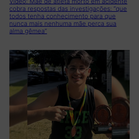
Vídeo: Mãe de atleta morto em acidente
cobra respostas das investigações: “que
todos tenha conhecimento para que
nunca mais nenhuma mãe perca sua
alma gêmea”