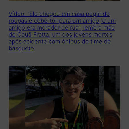
Vídeo: “Ele chegou em casa pegando
roupas e cobertor para um amigo, e um
amigo era morador de rua”, lembra mãe
de Cauã Fratta, um dos jovens mortos
após acidente com ônibus do time de
basquete