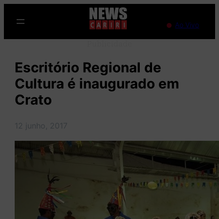
Pular
para
Ao Vivo
o
Publicidade
conteúdo
Escritório Regional de
Cultura é inaugurado em
Crato
12 junho, 2017