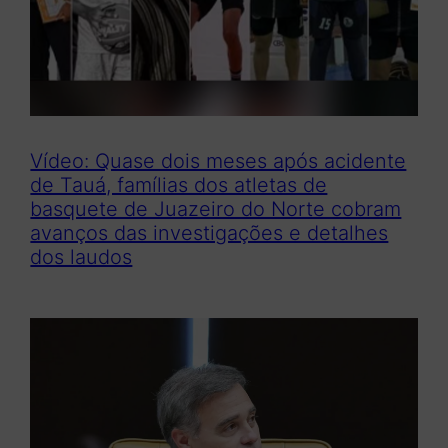
Vídeo: Quase dois meses após acidente
de Tauá, famílias dos atletas de
basquete de Juazeiro do Norte cobram
avanços das investigações e detalhes
dos laudos