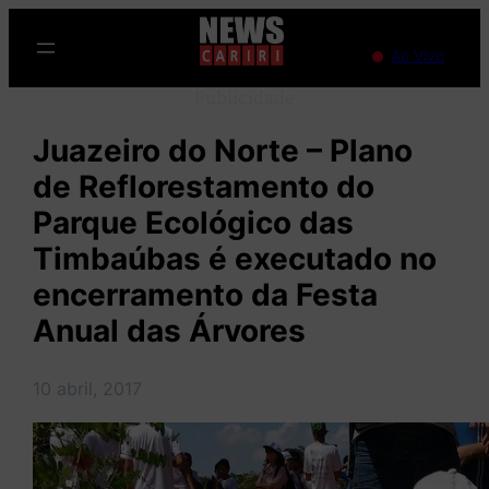
Pular
para
Ao Vivo
o
Publicidade
conteúdo
Juazeiro do Norte – Plano
de Reflorestamento do
Parque Ecológico das
Timbaúbas é executado no
encerramento da Festa
Anual das Árvores
10 abril, 2017