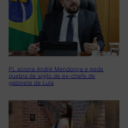
s
a
r
PL aciona André Mendonça e pede
quebra de sigilo de ex-chefe de
gabinete de Lula