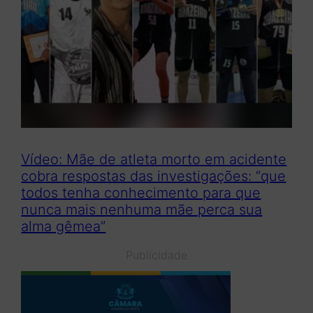
Vídeo: Mãe de atleta morto em acidente
cobra respostas das investigações: “que
todos tenha conhecimento para que
nunca mais nenhuma mãe perca sua
alma gêmea”
Publicidade