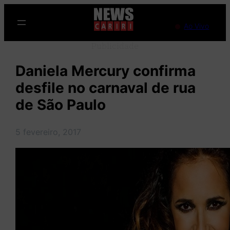
Pular
para
Ao Vivo
o
Publicidade
conteúdo
Daniela Mercury confirma
desfile no carnaval de rua
de São Paulo
5 fevereiro, 2017