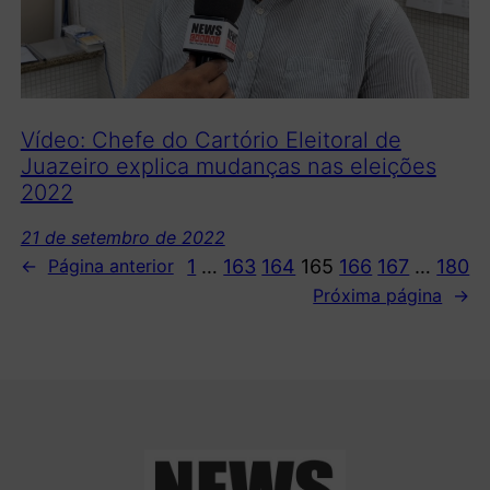
Vídeo: Chefe do Cartório Eleitoral de
Juazeiro explica mudanças nas eleições
2022
21 de setembro de 2022
1
…
163
164
165
166
167
…
180
←
Página anterior
Próxima página
→