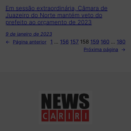
Em sessão extraordinária, Câmara de
Juazeiro do Norte mantém veto do
prefeito ao orçamento de 2023
9 de janeiro de 2023
1
…
156
157
158
159
160
…
180
←
Página anterior
Próxima página
→