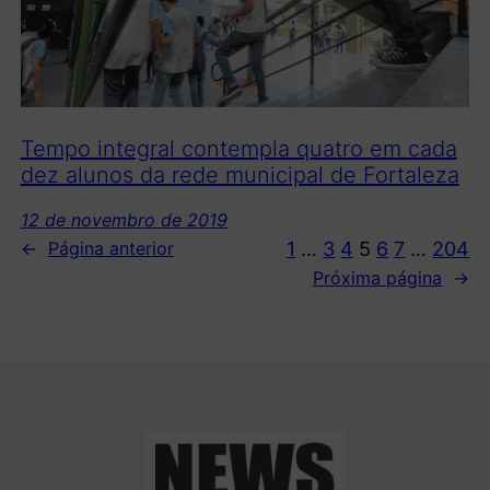
Tempo integral contempla quatro em cada
dez alunos da rede municipal de Fortaleza
12 de novembro de 2019
1
…
3
4
5
6
7
…
204
←
Página anterior
Próxima página
→