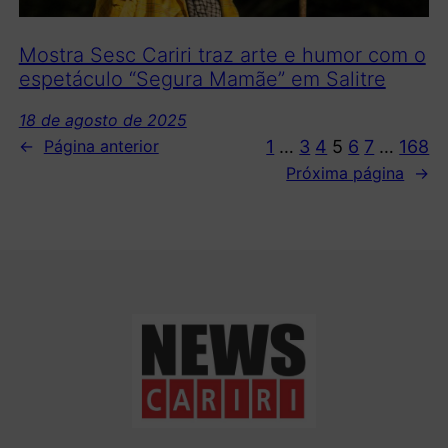
Mostra Sesc Cariri traz arte e humor com o
espetáculo “Segura Mamãe” em Salitre
18 de agosto de 2025
1
…
3
4
5
6
7
…
168
←
Página anterior
Próxima página
→