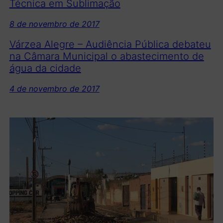
Técnica em Sublimação
8 de novembro de 2017
Várzea Alegre – Audiência Pública debateu
na Câmara Municipal o abastecimento de
água da cidade
4 de novembro de 2017