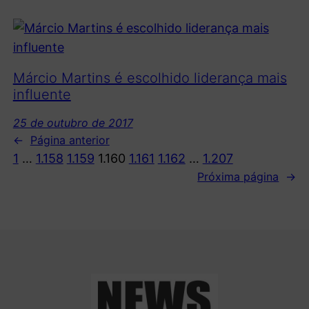
Márcio Martins é escolhido liderança mais
influente
25 de outubro de 2017
←
Página anterior
1
…
1.158
1.159
1.160
1.161
1.162
…
1.207
Próxima página
→