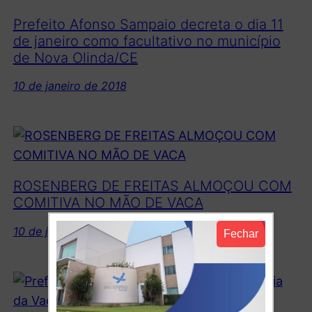
Prefeito Afonso Sampaio decreta o dia 11
de janeiro como facultativo no município
de Nova Olinda/CE
10 de janeiro de 2018
ROSENBERG DE FREITAS ALMOÇOU COM
COMITIVA NO MÃO DE VACA
10 de janeiro de 2018
Fechar