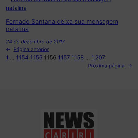
Fernado Santana deixa sua mensagem
natalina
24 de dezembro de 2017
←
Página anterior
1
…
1.154
1.155
1.156
1.157
1.158
…
1.207
Próxima página
→