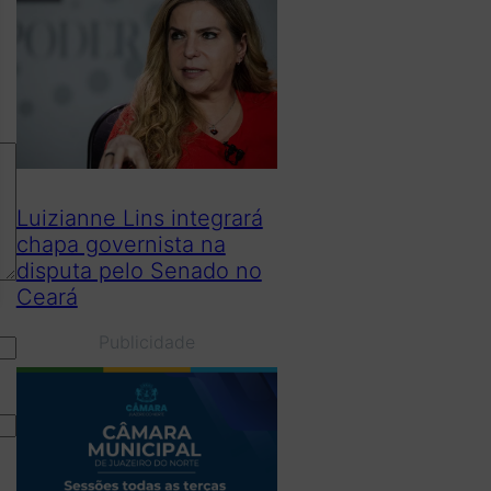
Luizianne Lins integrará
chapa governista na
disputa pelo Senado no
Ceará
Publicidade