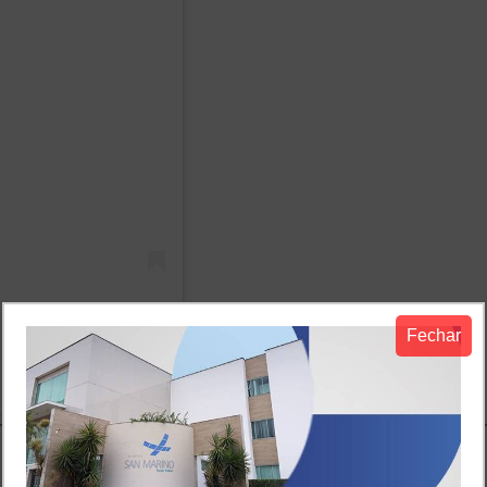
Fechar
️ (@news_cariri)