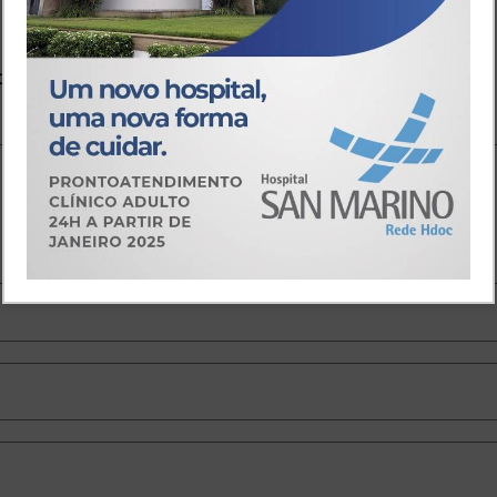
io
o.
Campos obrigatórios são marcados com
*