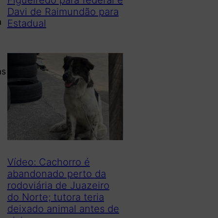
Davi de Raimundão para
a
Estadual
as
Vídeo: Cachorro é
abandonado perto da
rodoviária de Juazeiro
do Norte; tutora teria
deixado animal antes de