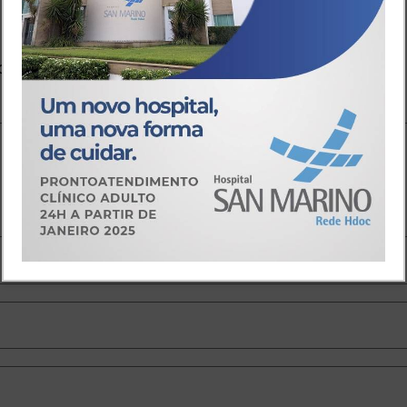
io
o.
Campos obrigatórios são marcados com
*