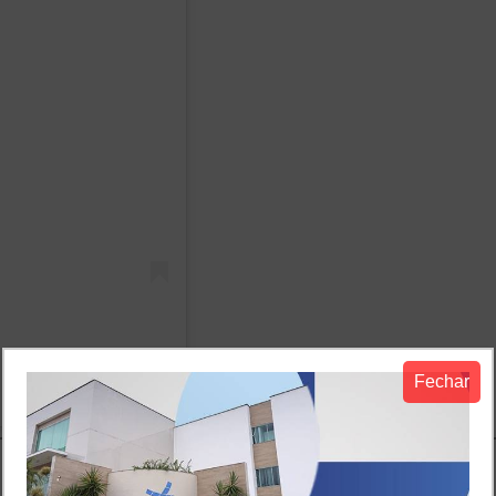
Fechar
️ (@news_cariri)