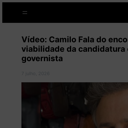
Pular
para
o
conteúdo
Vídeo: Camilo Fala do enco
viabilidade da candidatura
governista
7 julho, 2026