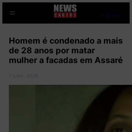
Pular
para
Ao Vivo
o
Publicidade
conteúdo
Homem é condenado a mais
de 28 anos por matar
mulher a facadas em Assaré
7 julho, 2026