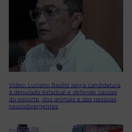
i
s
a
r
Vídeo: Luciano Basílio lança candidatura
a deputado estadual e defende causas
do esporte, dos animais e das pessoas
neurodivergentes