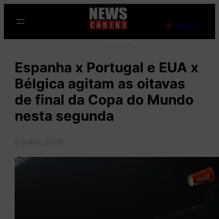
Pular
para
Ao Vivo
o
Publicidade
conteúdo
Espanha x Portugal e EUA x
Bélgica agitam as oitavas
de final da Copa do Mundo
nesta segunda
6 julho, 2026