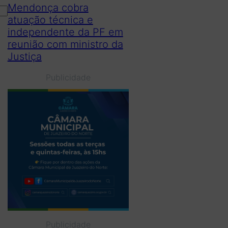
Mendonça cobra
atuação técnica e
independente da PF em
reunião com ministro da
Justiça
Publicidade
Publicidade