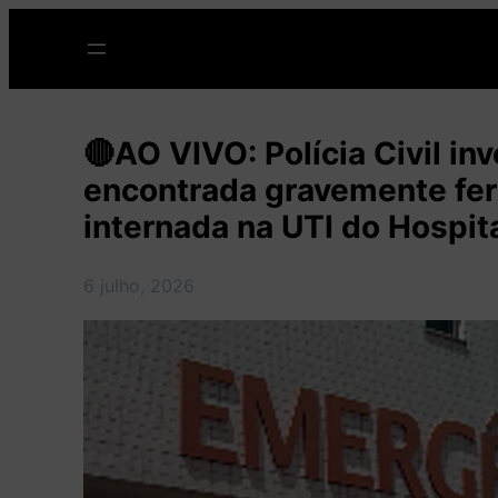
Pular
para
o
conteúdo
🔴AO VIVO: Polícia Civil in
encontrada gravemente feri
internada na UTI do Hospit
6 julho, 2026