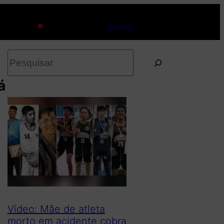
Ao Vivo
P
e
á
s
q
u
i
s
a
r
Vídeo: Mãe de atleta
morto em acidente cobra