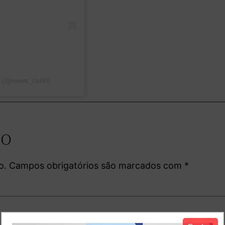
️ (@news_cariri)
io
o.
Campos obrigatórios são marcados com
*