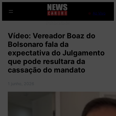
Pular
para
Ao Vivo
o
Publicidade
conteúdo
Vídeo: Vereador Boaz do
Bolsonaro fala da
expectativa do Julgamento
que pode resultara da
cassação do mandato
1 junho, 2026