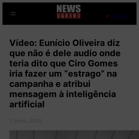
Pular
para
Ao Vivo
o
Publicidade
conteúdo
Vídeo: Eunício Oliveira diz
que não é dele audio onde
teria dito que Ciro Gomes
iria fazer um “estrago” na
campanha e atribui
mensagem à inteligência
artificial
2 junho, 2026