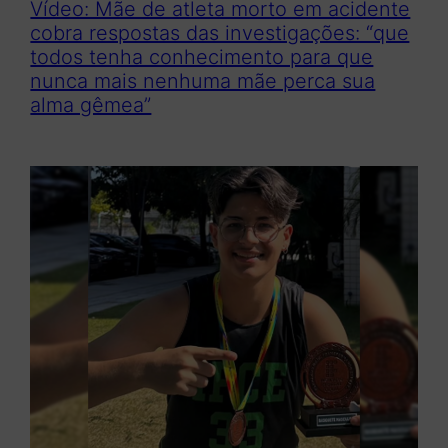
Vídeo: Mãe de atleta morto em acidente
cobra respostas das investigações: “que
todos tenha conhecimento para que
nunca mais nenhuma mãe perca sua
alma gêmea”