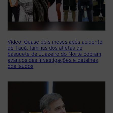
Vídeo: Quase dois meses após acidente
de Tauá, famílias dos atletas de
basquete de Juazeiro do Norte cobram
avanços das investigações e detalhes
dos laudos