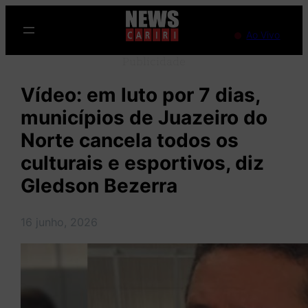
Pular
para
Ao Vivo
o
Publicidade
conteúdo
Vídeo: em luto por 7 dias,
municípios de Juazeiro do
Norte cancela todos os
culturais e esportivos, diz
Gledson Bezerra
16 junho, 2026