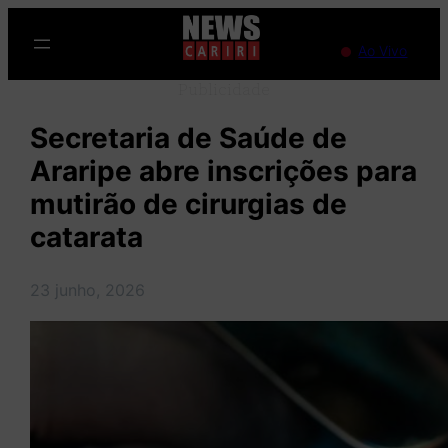
Pular
para
Ao Vivo
o
Publicidade
conteúdo
Secretaria de Saúde de
Araripe abre inscrições para
mutirão de cirurgias de
catarata
23 junho, 2026