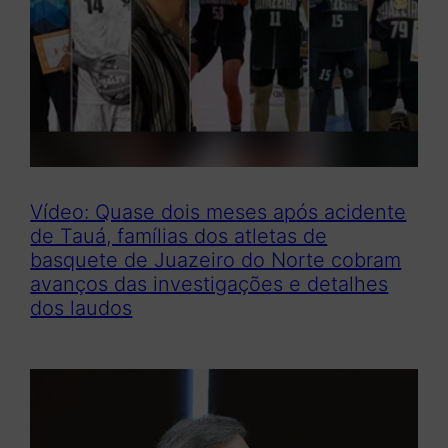
Vídeo: Quase dois meses após acidente
de Tauá, famílias dos atletas de
basquete de Juazeiro do Norte cobram
avanços das investigações e detalhes
dos laudos