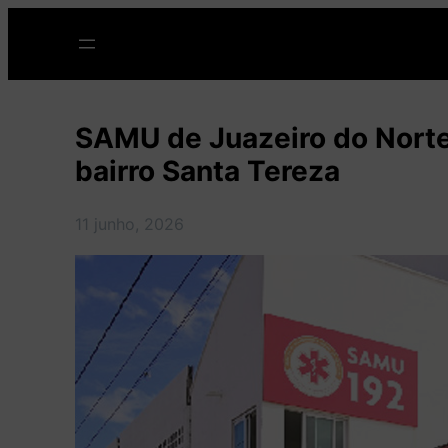
Pular
para
o
conteúdo
SAMU de Juazeiro do Norte
bairro Santa Tereza
11 junho, 2026