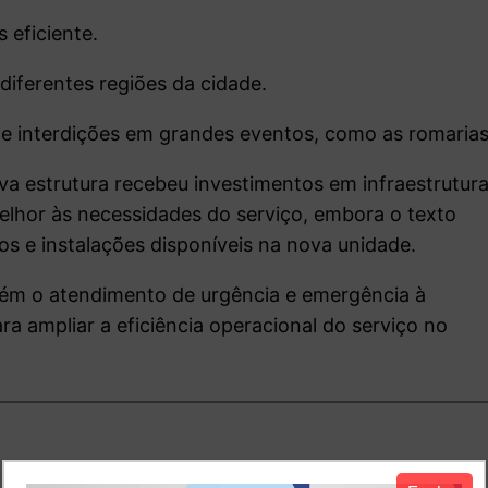
 eficiente.
diferentes regiões da cidade.
 interdições em grandes eventos, como as romarias
va estrutura recebeu investimentos em infraestrutur
lhor às necessidades do serviço, embora o texto
s e instalações disponíveis na nova unidade.
ém o atendimento de urgência e emergência à
a ampliar a eficiência operacional do serviço no
io