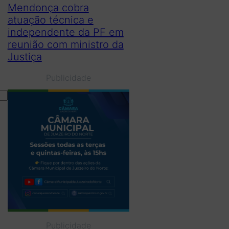
Mendonça cobra
atuação técnica e
independente da PF em
reunião com ministro da
Justiça
Publicidade
Publicidade