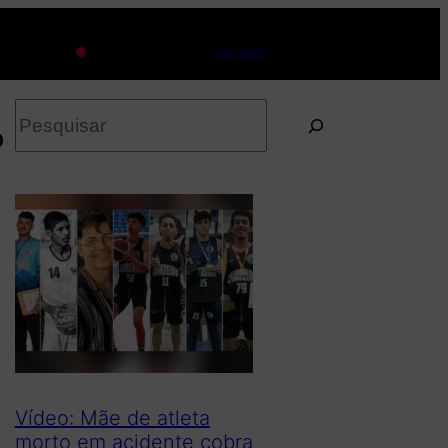
Ao Vivo
P
o
e
s
q
u
i
s
a
r
Vídeo: Mãe de atleta
morto em acidente cobra