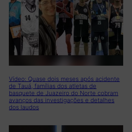
Vídeo: Quase dois meses após acidente
de Tauá, famílias dos atletas de
basquete de Juazeiro do Norte cobram
avanços das investigações e detalhes
dos laudos