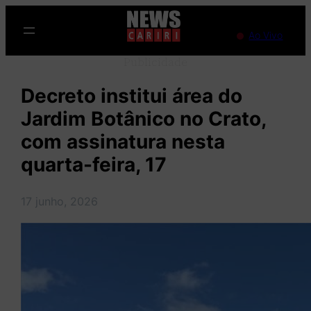
Pular
para
Ao Vivo
o
Publicidade
conteúdo
Decreto institui área do
Jardim Botânico no Crato,
com assinatura nesta
quarta-feira, 17
17 junho, 2026