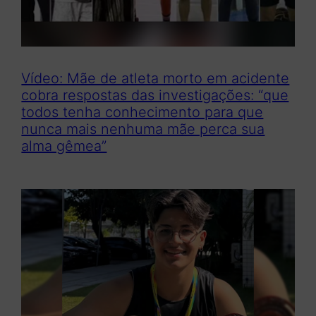
Vídeo: Mãe de atleta morto em acidente
cobra respostas das investigações: “que
todos tenha conhecimento para que
nunca mais nenhuma mãe perca sua
alma gêmea”