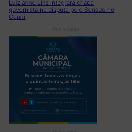
Luizianne Lins integrará chapa
governista na disputa pelo Senado no
Ceará
Publicidade