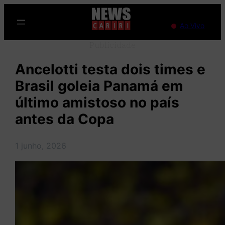
Pular
para
Ao Vivo
o
Publicidade
conteúdo
Ancelotti testa dois times e
Brasil goleia Panamá em
último amistoso no país
antes da Copa
1 junho, 2026