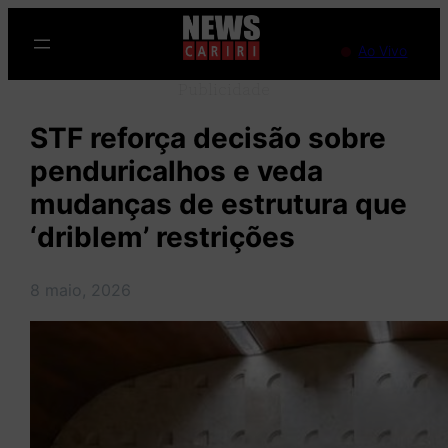
Pular
para
Ao Vivo
o
Publicidade
conteúdo
STF reforça decisão sobre
penduricalhos e veda
mudanças de estrutura que
‘driblem’ restrições
8 maio, 2026