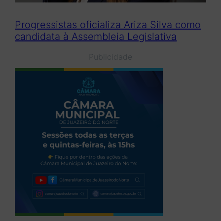
Progressistas oficializa Ariza Silva como
candidata à Assembleia Legislativa
Publicidade