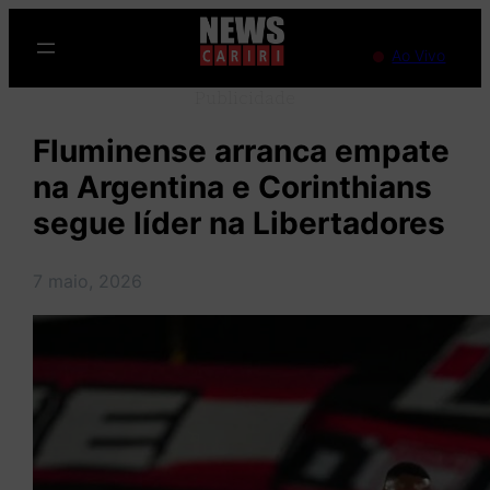
Pular
para
Ao Vivo
o
Publicidade
conteúdo
Fluminense arranca empate
na Argentina e Corinthians
segue líder na Libertadores
7 maio, 2026