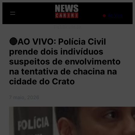
Pular
para
Ao Vivo
o
Publicidade
conteúdo
🔴AO VIVO: Polícia Civil
prende dois indivíduos
suspeitos de envolvimento
na tentativa de chacina na
cidade do Crato
7 maio, 2026