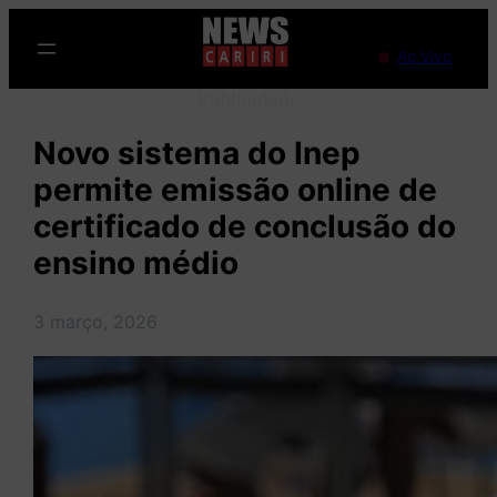
Pular
para
Ao Vivo
o
Publicidade
conteúdo
Novo sistema do Inep
permite emissão online de
certificado de conclusão do
ensino médio
3 março, 2026