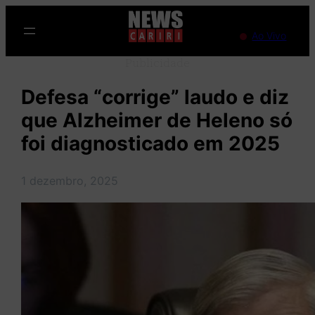
Pular
para
Ao Vivo
o
Publicidade
conteúdo
Defesa “corrige” laudo e diz
que Alzheimer de Heleno só
foi diagnosticado em 2025
1 dezembro, 2025