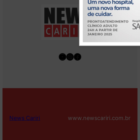
Youtube
Instagram
Facebook
News Cariri
www.newscariri.com.br