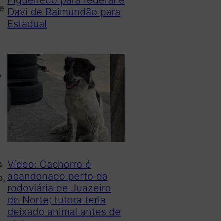
e
Davi de Raimundão para
Estadual
,
Vídeo: Cachorro é
s
abandonado perto da
o,
rodoviária de Juazeiro
do Norte; tutora teria
deixado animal antes de