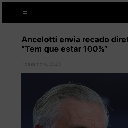
Pular
para
o
conteúdo
Ancelotti envia recado dir
“Tem que estar 100%”
1 dezembro, 2025