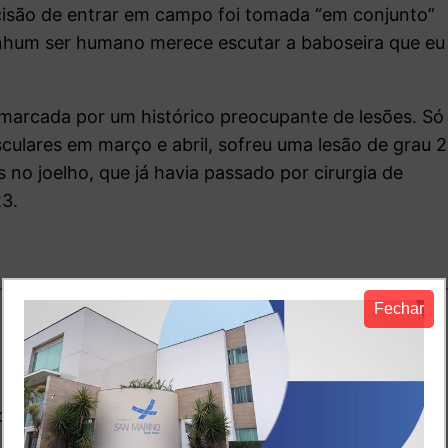
cisão de entrar em campo foi tomada “em conjunto”
hum ser humano merece escutar a baboseira que eu
marcada por um histórico preocupante de lesões. Só
lares em março e abril, sofreu uma lesão de grau 2
 no joelho, que já havia passado por cirurgia de
23.
Fechar
io
o.
Campos obrigatórios são marcados com
*