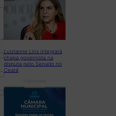
Luizianne Lins integrará
chapa governista na
disputa pelo Senado no
Ceará
Publicidade