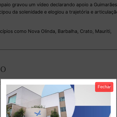
ampaio gravou um vídeo declarando apoio a Guimarãe
pou da solenidade e elogiou a trajetória e articulaçã
icípios como Nova Olinda, Barbalha, Crato, Mauriti,
io
o.
Campos obrigatórios são marcados com
*
Fechar