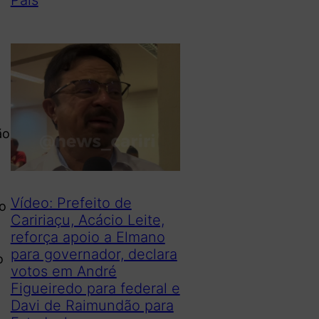
ão
Vídeo: Prefeito de
do
Caririaçu, Acácio Leite,
reforça apoio a Elmano
para governador, declara
o
votos em André
Figueiredo para federal e
Davi de Raimundão para