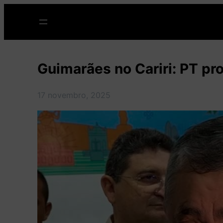
Pular
para
o
conteúdo
Guimarães no Cariri: PT pr
17 novembro, 2025