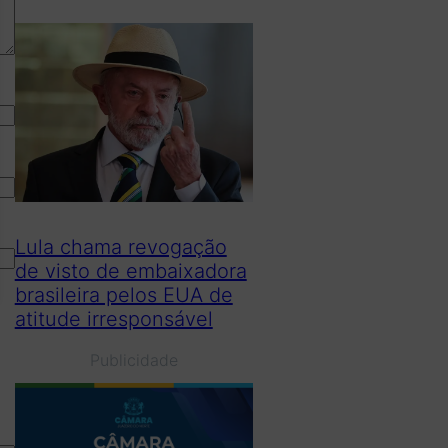
Lula chama revogação
de visto de embaixadora
brasileira pelos EUA de
atitude irresponsável
Publicidade